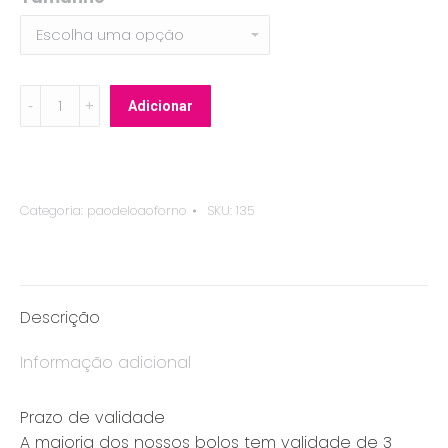
through
15,00 €
Bolo
Adicionar
de
Bolacha
-
Creme
Categoria:
paodeloaoforno
SKU:
135
Ovo
quantity
Descrição
Informação adicional
Prazo de validade
A maioria dos nossos bolos tem validade de 3