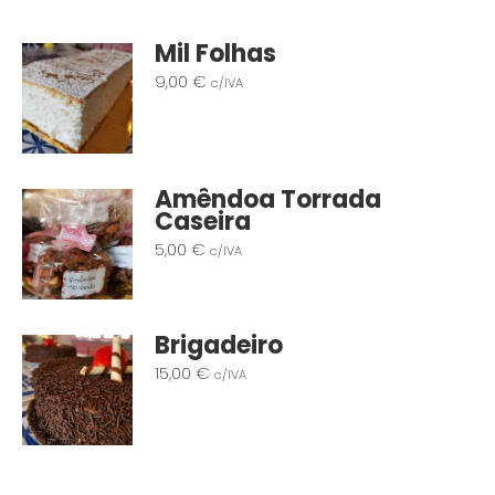
Mil Folhas
9,00
€
c/IVA
Amêndoa Torrada
Caseira
5,00
€
c/IVA
Brigadeiro
15,00
€
c/IVA