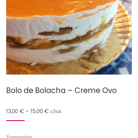
Bolo de Bolacha – Creme Ovo
Price
13,00
€
–
15,00
€
c/IVA
range:
13,00 €
Tamanho