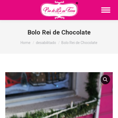
Bolo Rei de Chocolate
You are here:
Home
desabilitado
Bolo Rei de Chocolate