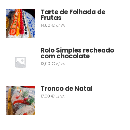
Tarte de Folhada de
Frutas
14,00
€
c/IVA
Rolo Simples recheado
com chocolate
13,00
€
c/IVA
Tronco de Natal
17,00
€
c/IVA