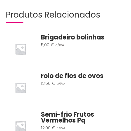
Produtos Relacionados
Brigadeiro bolinhas
5,00
€
c/IVA
rolo de fios de ovos
13,50
€
c/IVA
Semi-frio Frutos
Vermelhos Pq
12,00
€
c/IVA