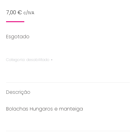
7,00
€
c/IVA
Esgotado
Categoria:
desabilitado
Descrição
Bolachas Hungaros e manteiga