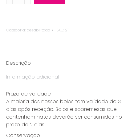
frio
de
maracujá
quantity
Categoria:
desabilitado
SKU:
211
Descrição
Informação adicional
Prazo de validade
A maioria dos nossos bolos tem validade de 3
dias após receção. Bolos e sobremesas que
contenham natas deverão ser consumidos no
prazo de 2 dias.
Conservação