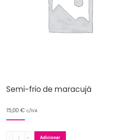
Semi-frio de maracujá
15,00
€
c/IVA
Semi-
Adicionar