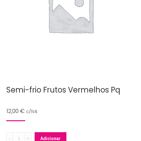
Semi-frio Frutos Vermelhos Pq
12,00
€
c/IVA
Semi-
Adicionar