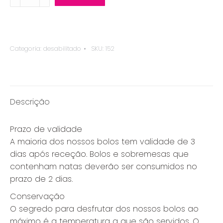
frio
Frutos
Vermelhos
Pq
Categoria:
desabilitado
SKU:
152
quantity
Descrição
Prazo de validade
A maioria dos nossos bolos tem validade de 3
dias após receção. Bolos e sobremesas que
contenham natas deverão ser consumidos no
prazo de 2 dias.
Conservação
O segredo para desfrutar dos nossos bolos ao
máximo é a temperatura a que são servidos. O